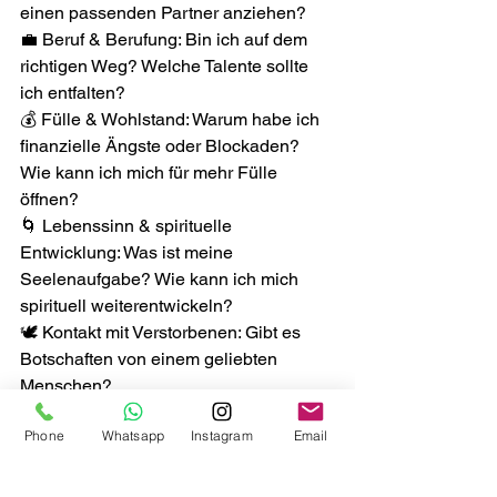
einen passenden Partner anziehen?
💼 Beruf & Berufung: Bin ich auf dem 
richtigen Weg? Welche Talente sollte 
ich entfalten?
💰 Fülle & Wohlstand: Warum habe ich 
finanzielle Ängste oder Blockaden? 
Wie kann ich mich für mehr Fülle 
öffnen?
🌀 Lebenssinn & spirituelle 
Entwicklung: Was ist meine 
Seelenaufgabe? Wie kann ich mich 
spirituell weiterentwickeln?
🕊 Kontakt mit Verstorbenen: Gibt es 
Botschaften von einem geliebten 
Menschen?
Phone
Whatsapp
Instagram
Email
Fazit: Die geistige Welt hilft dir, deinen 
Weg zu erkennen